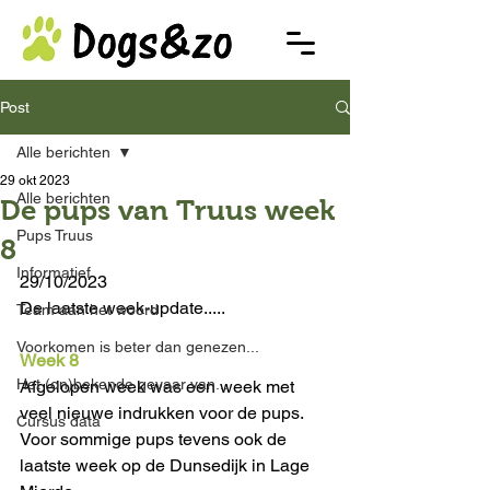
Post
Alle berichten
29 okt 2023
Alle berichten
De pups van Truus week
Pups Truus
8
Informatief
29/10/2023
De laatste week-update.....
Team aan het woord
Voorkomen is beter dan genezen...
Week 8
Het (on)bekende gevaar van...
Afgelopen week was een week met 
veel nieuwe indrukken voor de pups. 
Cursus data
Voor sommige pups tevens ook de 
laatste week op de Dunsedijk in Lage 