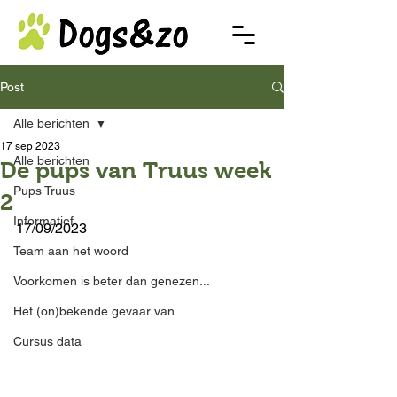
Post
Alle berichten
17 sep 2023
Alle berichten
De pups van Truus week
Pups Truus
2
Informatief
17/09/2023
Team aan het woord
Voorkomen is beter dan genezen...
Het (on)bekende gevaar van...
Cursus data