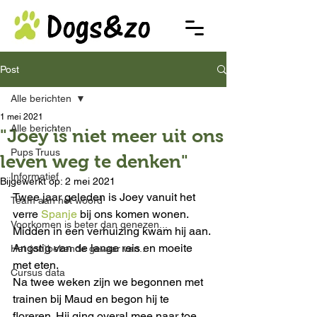
Post
Alle berichten
1 mei 2021
Alle berichten
"Joey is niet meer uit ons
Pups Truus
leven weg te denken"
Informatief
Bijgewerkt op:
2 mei 2021
Twee jaar geleden is Joey vanuit het 
Team aan het woord
verre 
Spanje 
bij ons komen wonen. 
Voorkomen is beter dan genezen...
Midden in een verhuizing kwam hij aan. 
Angstig van de lange reis en moeite 
Het (on)bekende gevaar van...
met eten. 
Cursus data
Na twee weken zijn we begonnen met 
trainen bij Maud en begon hij te 
floreren. Hij ging overal mee naar toe 