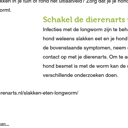
kken in je tuin of rond het uitlaatveld? Zorg dat je je hon
ormt. 
Schakel de dierenarts 
Infecties met de longworm zijn te beh
hond weleens slakken eet en je hond
de bovenstaande symptomen, neem d
contact op met je dierenarts. Om te a
hond besmet is met de worm kan de d
verschillende onderzoeken doen.
erenarts.nl/slakken-eten-longworm/
an...