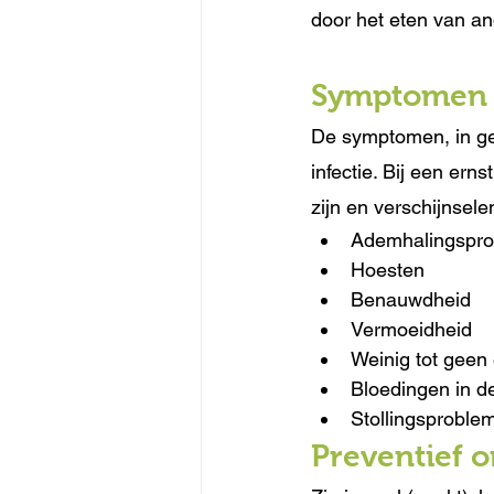
door het eten van an
Symptomen
De symptomen, in gev
infectie. Bij een ern
zijn en verschijnse
Ademhalingspr
Hoesten
Benauwdheid
Vermoeidheid
Weinig tot geen 
Bloedingen in d
Stollingsproble
Preventief