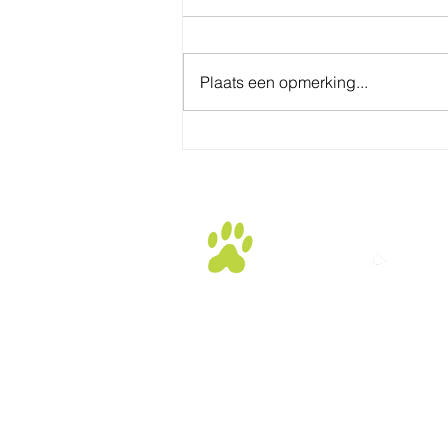
Plaats een opmerking...
Het (on)bekende gevaar
van stokken.
Dunsedijk 1a
5094 BA Lage Mierde
Noord Brabant NL
info@dogsenzo.nl