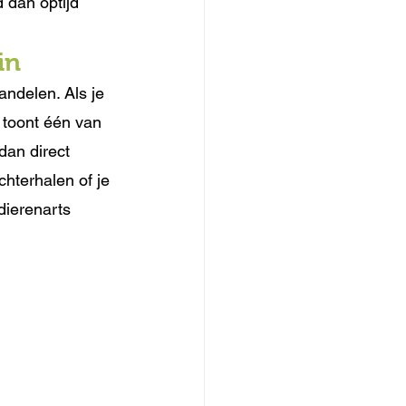
d dan optijd 
in
andelen. Als je 
 toont één van 
an direct 
chterhalen of je 
ierenarts 