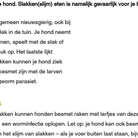
je hond. Slakken(slijm) eten is namelijk gevaarlijk voor je 
lgemeen nieuwsgierig, ook bij 
lak in de tuin. Je hond neemt 
nen, speelt met de slak of 
k op. Het laatste lijkt 
kken kunnen je hond ziek 
esmet zijn met de larven 
gworm parasiet.
n
lakken kunnen honden besmet raken met larfjes van dez
 een worminfectie oplopen. Let op: je hond kan ook bes
 het slijm van slakken – als je voer buiten laat staan, bij