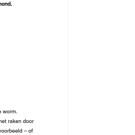
hond. 
e worm. 
met raken door 
voorbeeld – of 