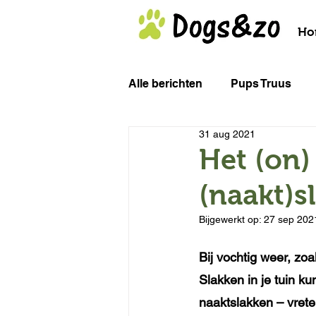
Ho
Alle berichten
Pups Truus
31 aug 2021
Het (on)bekende gevaar van...
Het (on)
(naakt)s
Bijgewerkt op:
27 sep 202
Bij vochtig weer, zo
Slakken in je tuin ku
naaktslakken – vrete