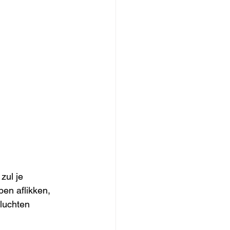
zul je 
pen aflikken, 
vluchten 