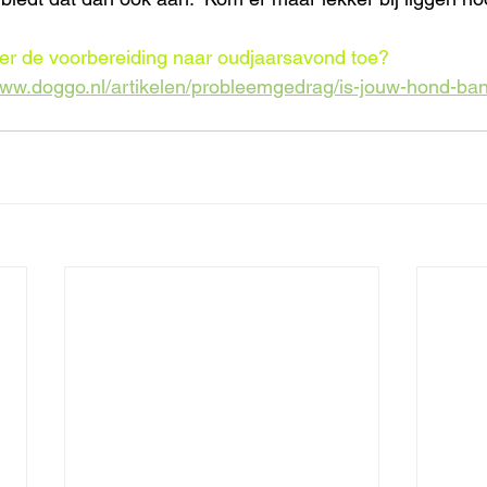
ver de voorbereiding naar oudjaarsavond toe? 
www.doggo.nl/artikelen/probleemgedrag/is-jouw-hond-ba