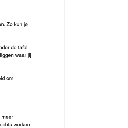
n. Zo kun je 
der de tafel 
iggen waar jij 
eid om 
t meer 
rechts werken 