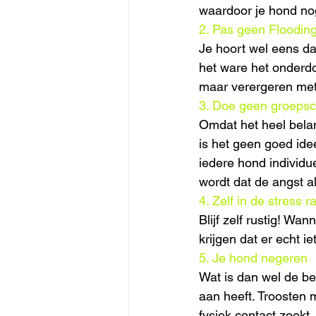
waardoor je hond no
2. Pas geen Flooding
Je hoort wel eens da
het ware het onderdo
maar verergeren met 
3. Doe geen groepsc
Omdat het heel belan
is het geen goed ide
iedere hond individ
wordt dat de angst a
4. Zelf in de stress r
Blijf zelf rustig! Wa
krijgen dat er echt ie
5. Je hond negeren
Wat is dan wel de be
aan heeft. Troosten 
fysiek contact zoekt,