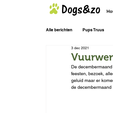
Ho
Alle berichten
Pups Truus
3 dec 2021
Het (on)bekende gevaar van...
Vuurwerk
De decembermaand is
feesten, bezoek, alle
geluid maar er komen o
de decembermaand z