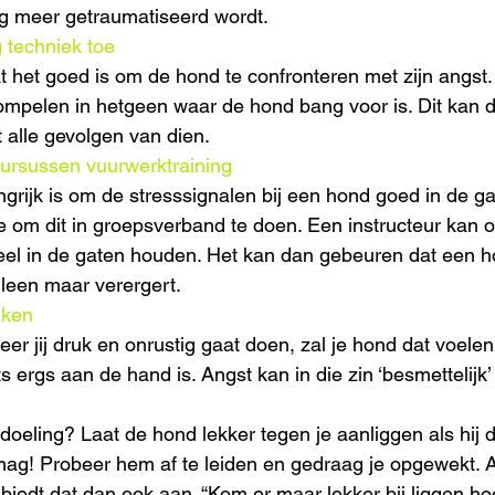
g meer getraumatiseerd wordt.
 techniek toe
t het goed is om de hond te confronteren met zijn angst. 
mpelen in hetgeen waar de hond bang voor is. Dit kan d
alle gevolgen van dien.
ursussen vuurwerktraining
grijk is om de stresssignalen bij een hond goed in de g
e om dit in groepsverband te doen. Een instructeur kan 
ueel in de gaten houden. Het kan dan gebeuren dat een 
lleen maar verergert.
aken
nneer jij druk en onrustig gaat doen, zal je hond dat voele
ts ergs aan de hand is. Angst kan in die zin ‘besmettelijk’ 
doeling? Laat de hond lekker tegen je aanliggen als hij 
mag! Probeer hem af te leiden en gedraag je opgewekt. A
 biedt dat dan ook aan. “Kom er maar lekker bij liggen ho