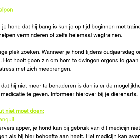
elpen 
e hond dat hij bang is kun je op tijd beginnen met traine
 helpen verminderen of zelfs helemaal wegtrainen.
lige plek zoeken. Wanneer je hond tijdens oudjaarsdag on
oe. Het heeft geen zin om hem te dwingen ergens te gaan l
r stress met zich meebrengen. 
 dat hij niet meer te benaderen is dan is er de mogelijkh
edicatie te geven. Informeer hierover bij je dierenarts.
ut niet moet doen:
anquil
erverslapper, je hond kan bij gebruik van dit medicijn nie
n als hij hier behoefte aan heeft. Het medicijn kan ave