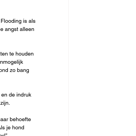
Flooding is als 
e angst alleen 
aten te houden 
onmogelijk 
hond zo bang 
n en de indruk 
zijn.
daar behoefte 
ls je hond 
or!”