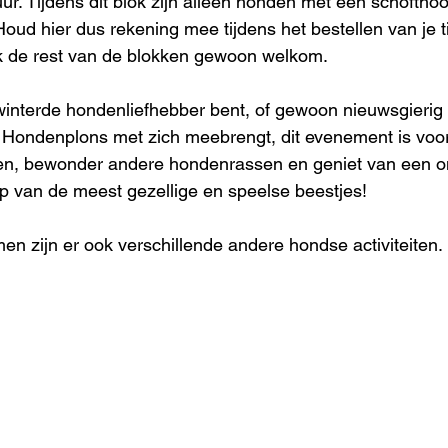
ur. Tijdens dit blok zijn alleen honden met een schofthoo
oud hier dus rekening mee tijdens het bestellen van je ti
jk de rest van de blokken gewoon welkom.
interde hondenliefhebber bent, of gewoon nieuwsgierig 
e Hondenplons met zich meebrengt, dit evenement is voor
n, bewonder andere hondenrassen en geniet van een on
p van de meest gezellige en speelse beestjes!
en zijn er ook verschillende andere hondse activiteiten. 