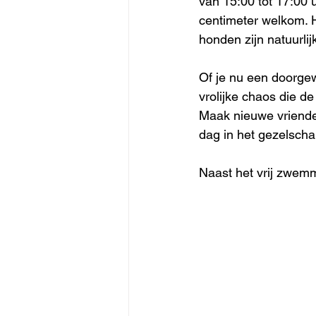
van 15:00 tot 17:00 u
centimeter welkom. H
honden zijn natuurli
Of je nu een doorgew
vrolijke chaos die d
Maak nieuwe vriende
dag in het gezelscha
Naast het vrij zwemm