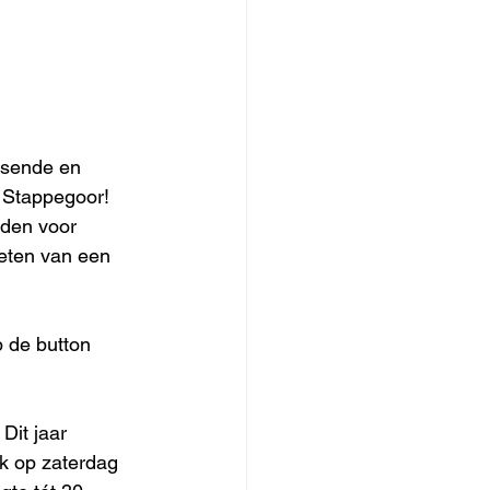
ssende en 
 Stappegoor! 
rden voor 
eten van een 
op de button 
Dit jaar 
lok op zaterdag 