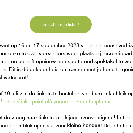
Bestel hier je ticket!
want op 16 en 17 september 2023 vindt het meest verfri
oor onze trouwe viervoeters weer plaats bij recreatiebad
erug en belooft opnieuw een spetterend spektakel te wo
es. Dit is dé gelegenheid om samen met je hond te geni
l waterpret!
af 10 juli zijn de tickets te bestellen via deze link of klik 
! 
https://ticketpoint.nl/evenement/hondenplons/
. 
t de vraag naar tickets is elk jaar overweldigend! Let op: 
erst een blok speciaal voor 
kleine honden
! Dit is het b