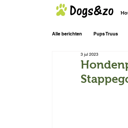
Ho
Alle berichten
Pups Truus
3 jul 2023
Het (on)bekende gevaar van...
Hondenp
Stappego