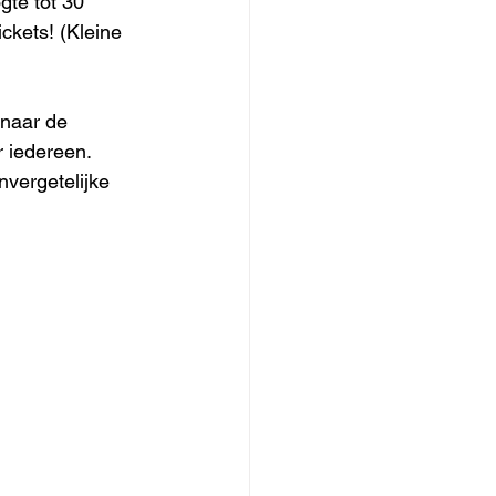
gte tót 30 
ckets! (Kleine 
naar de 
 iedereen. 
vergetelijke 